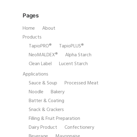
Pages
Home
About
Products
TapioPRO®
TapioPLUS®
NeoMALDEX®
Alpha Starch
Clean Label
Lucent Starch
Applications
Sauce & Soup
Processed Meat
Noodle
Bakery
Batter & Coating
Snack & Crackers
Filling & Fruit Preparation
Dairy Product
Confectionery
Beverage
Mayonnaise