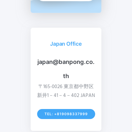
Japan Office
japan@banpong.co.
th
〒165-0026 東京都中野区
新井1－41－4－402 JAPAN
TEL: +819098337999