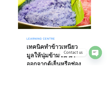
LEARNING CENTRE
LEA
เทคนิคทำข้าวเหนียว
วิ
Contact us
มูลให้นุ่มข้ามวัน นำ
ใน
O
ออกจากตู้เย็นหรือช่อง
p
By
K
e
แช่แข็งมาอุ่น ยังได้
n
c
h
เนื้อสัมผัสเหมือนเพิ่ง
a
t
ปรุงเสร็จ
y
By
Khun Ree
September 17, 2023