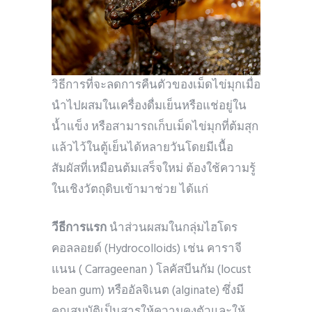
วิธีการที่จะลดการคืนตัวของเม็ดไข่มุกเมื่อ
นำไปผสมในเครื่องดื่มเย็นหรือแช่อยู่ใน
น้ำแข็ง หรือสามารถเก็บเม็ดไข่มุกที่ต้มสุก
แล้วไว้ในตู้เย็นได้หลายวันโดยมีเนื้อ
สัมผัสที่เหมือนต้มเสร็จใหม่ ต้องใช้ความรู้
ในเชิงวัตถุดิบเข้ามาช่วย ได้แก่
วีธีการแรก
นำส่วนผสมในกลุ่มไฮโดร
คอลลอยด์ (Hydrocolloids) เช่น คาราจี
แนน ( Carrageenan ) โลคัสบีนกัม (locust
bean gum) หรืออัลจิเนต (alginate) ซึ่งมี
คุณสมบัติเป็นสารให้ความคงตัวและให้