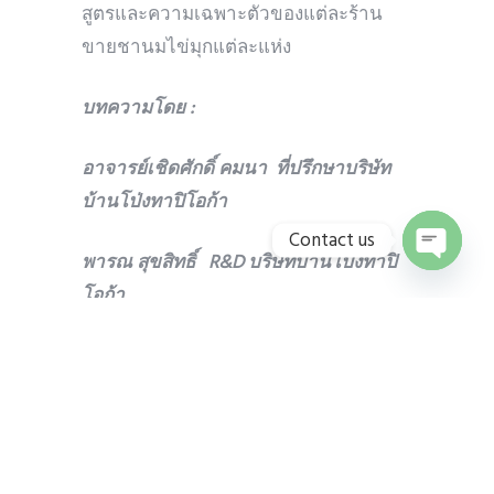
สูตรและความเฉพาะตัวของแต่ละร้าน
ขายชานมไข่มุกแต่ละแห่ง
บทความโดย
:
อาจารย์เชิดศักดิ์ คมนา ที่ปรึกษาบริษัท
บ้านโป่งทาปิโอก้า
Contact us
พารณ สุขสิทธิ์
R&D บริษัทบ้านโป่งทาปิ
O
โอก้า
p
e
n
c
parin@banpong.co.th
h
a
t
y
ชานมไข่มุก