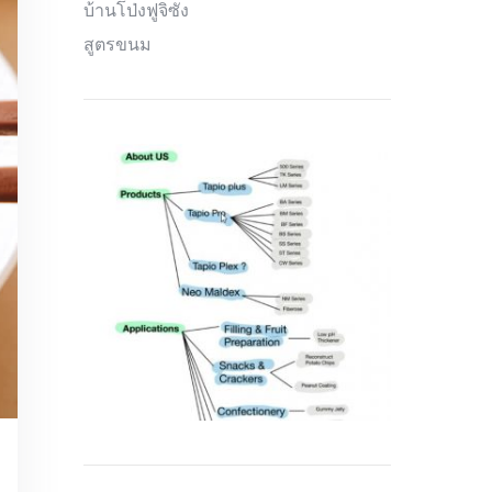
บ้านโป่งฟูจิซัง
สูตรขนม